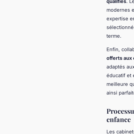
qualifiés
. L
modernes et 
expertise e
sélectionn
terme.
Enfin, coll
offerts aux
adaptés aux
éducatif et 
meilleure q
ainsi parfa
Processu
enfance
Les cabinet