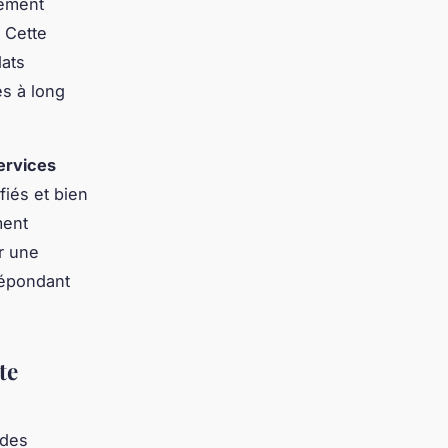
tement
. Cette
dats
s à long
services
fiés et bien
ment
ar une
répondant
te
 des