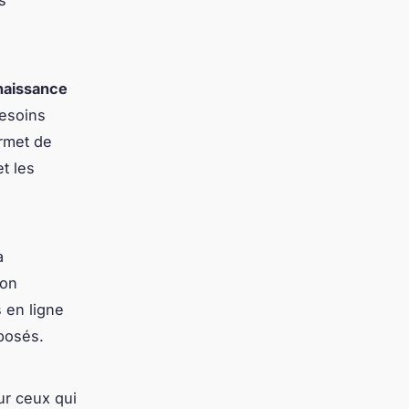
naissance
besoins
ermet de
t les
a
ion
 en ligne
oposés.
ur ceux qui