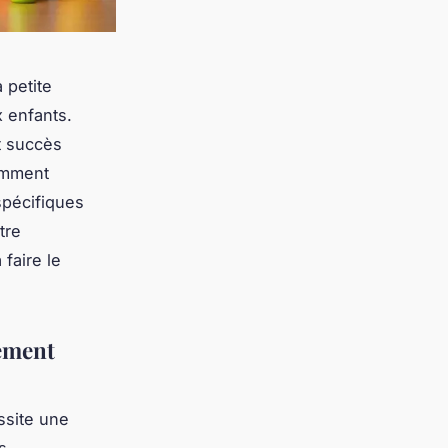
 petite
x enfants.
t succès
omment
spécifiques
tre
faire le
tement
ssite une
s