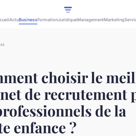
cueil
Actu
Business
Formation
Juridique
Management
Marketing
Servi
ess
ment choisir le meil
inet de recrutement 
professionnels de la
te enfance ?