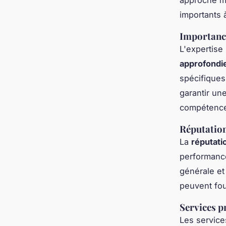
importants 
Importance
L'expertise 
approfondi
spécifiques
garantir un
compétence
Réputation 
La
réputati
performance
générale et
peuvent fou
Services p
Les service