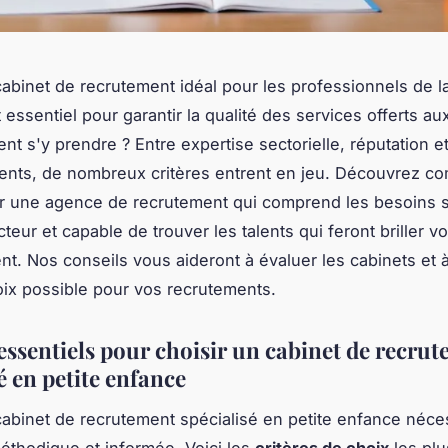
cabinet de recrutement idéal pour les professionnels de la
essentiel pour garantir la qualité des services offerts au
t s'y prendre ? Entre expertise sectorielle, réputation e
ents, de nombreux critères entrent en jeu. Découvrez c
r une agence de recrutement qui comprend les besoins 
teur et capable de trouver les talents qui feront briller vo
nt. Nos conseils vous aideront à évaluer les cabinets et à 
oix possible pour vos recrutements.
 essentiels pour choisir un cabinet de recru
é en petite enfance
cabinet de recrutement spécialisé en petite enfance néce
thodique et informée. Voici les
critères de choix
les plu