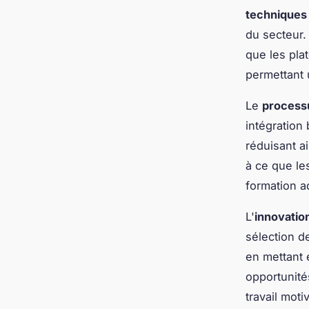
techniques
du secteur. 
que les pla
permettant
Le
processu
intégration
réduisant ai
à ce que le
formation a
L'
innovatio
sélection d
en mettant
opportunité
travail moti