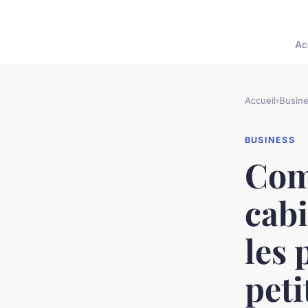
Ac
Accueil
›
Busin
BUSINESS
Com
cab
les 
peti