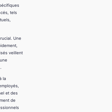
pécifiques
cés, tels
tuels,
ucial. Une
pidement,
sés veillent
 une
.
à la
 employés,
el et des
ement de
fessionnels