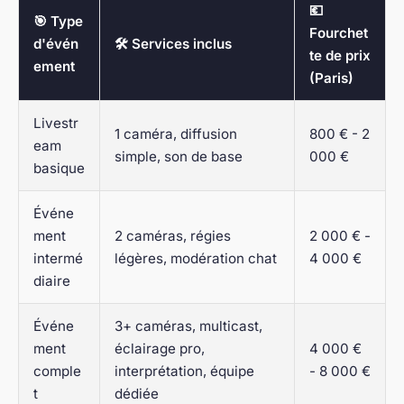
💶
🎯 Type
Fourchet
d'évén
🛠️ Services inclus
te de prix
ement
(Paris)
Livestr
1 caméra, diffusion
800 € - 2
eam
simple, son de base
000 €
basique
Événe
ment
2 caméras, régies
2 000 € -
intermé
légères, modération chat
4 000 €
diaire
Événe
3+ caméras, multicast,
ment
éclairage pro,
4 000 €
comple
interprétation, équipe
- 8 000 €
t
dédiée